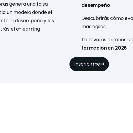
ras genera una falsa
desempeño
cia un modelo donde el
Descubrirás cómo evol
ente el desempeño y los
más ágiles
trás el e-learning
Te llevarás criterios c
formación en 2026
Inscribirme