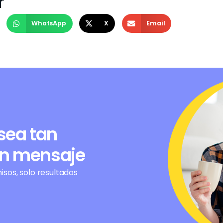
r
WhatsApp
X
Email
sea tan
un mensaje
sos, solo resultados