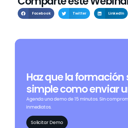
Comparte este Webina
Facebook
Twitter
LinkedIn
Haz que la formación 
simple como enviar 
Agenda una demo de 15 minutos. Sin compromi
inmediatos.
Solicitar Demo