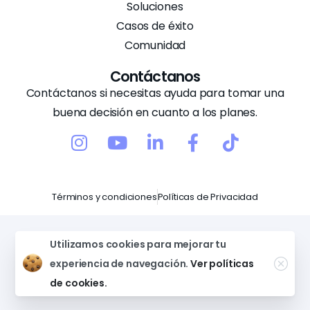
Soluciones
Casos de éxito
Comunidad
Contáctanos
Contáctanos si necesitas ayuda para tomar una
buena decisión en cuanto a los planes.
Términos y condiciones
Políticas de Privacidad
Copyright © Pilsa 2026 – Todos los derechos
Utilizamos cookies para mejorar tu
reservados. U.S. registered company. Based in
experiencia de navegación.
Ver políticas
Delaware.
de cookies.