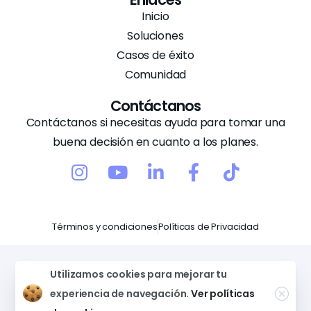
Inicio
Soluciones
Casos de éxito
Comunidad
Contáctanos
Contáctanos si necesitas ayuda para tomar una
buena decisión en cuanto a los planes.
Términos y condiciones
Políticas de Privacidad
Copyright © Pilsa 2026 – Todos los derechos
Utilizamos cookies para mejorar tu
reservados. U.S. registered company. Based in
experiencia de navegación.
Ver políticas
Delaware.