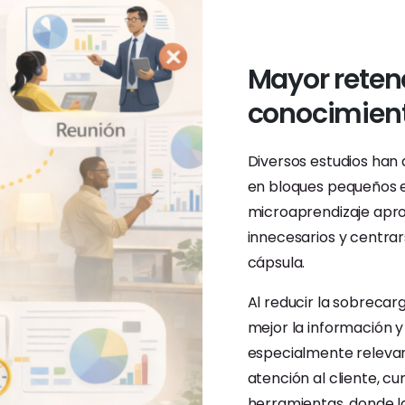
Mayor retenc
conocimien
Diversos estudios han
en bloques pequeños es
microaprendizaje aprov
innecesarios y centrar
cápsula.
Al reducir la sobrecar
mejor la información y
especialmente relevan
atención al cliente, 
herramientas, donde la