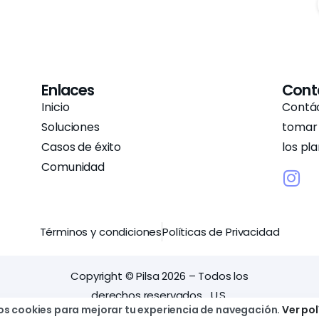
Enlaces
Cont
Inicio
Contác
Soluciones
tomar 
Casos de éxito
los pla
Comunidad
Términos y condiciones
Políticas de Privacidad
Copyright © Pilsa 2026 – Todos los
derechos reservados. U.S.
os cookies para mejorar tu experiencia de navegación.
Ver pol
registered company. Based in