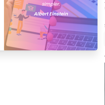
simpler.
Albert Einstein
1
1
0